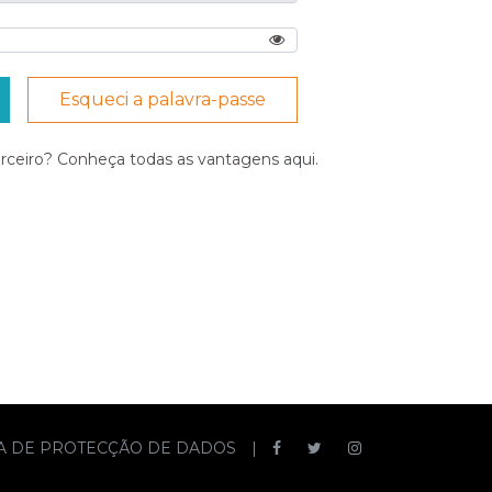
Esqueci a palavra-passe
arceiro? Conheça todas as vantagens
aqui
.
CA DE PROTECÇÃO DE DADOS
|