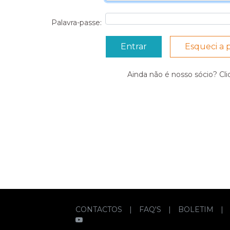
Palavra-passe:
Esqueci a 
Ainda não é nosso sócio? Cl
CONTACTOS
|
FAQ'S
|
BOLETIM
|