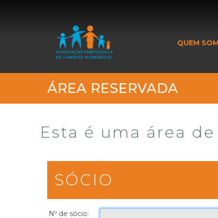
_banner_me_
QUEM SO
ÁREA RESERVADA
Esta é uma área de 
SÓCIO
Nº de sócio: