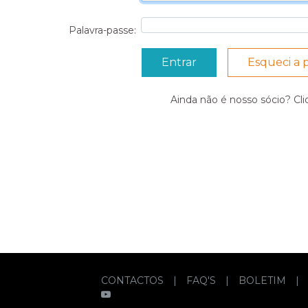
Palavra-passe:
Esqueci a 
Ainda não é nosso sócio? Cl
CONTACTOS
|
FAQ'S
|
BOLETIM
|