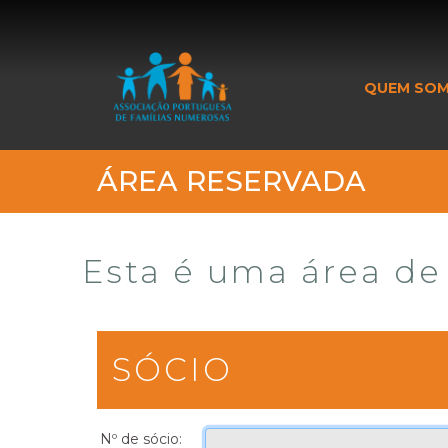
_banner_me_
QUEM SO
ÁREA RESERVADA
Esta é uma área de 
SÓCIO
Nº de sócio: