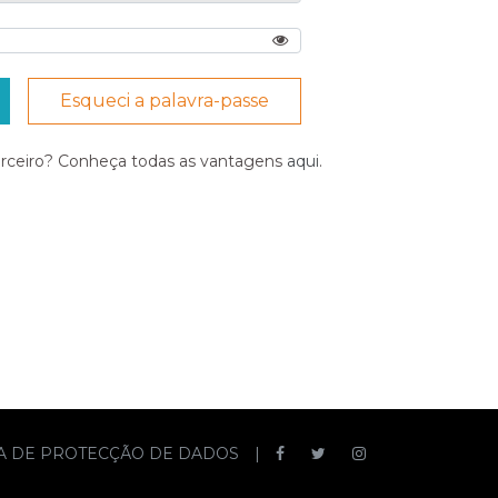
Esqueci a palavra-passe
arceiro? Conheça todas as vantagens
aqui
.
CA DE PROTECÇÃO DE DADOS
|