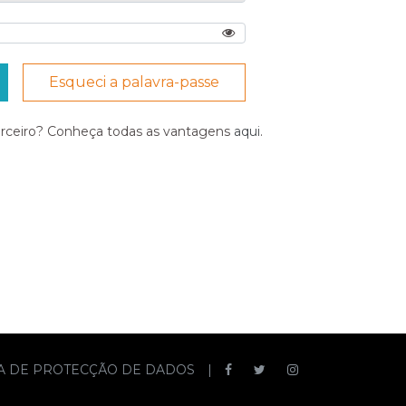
Esqueci a palavra-passe
arceiro? Conheça todas as vantagens
aqui
.
CA DE PROTECÇÃO DE DADOS
|