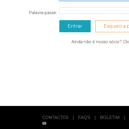
Palavra-passe:
Esqueci a 
Ainda não é nosso sócio? Cl
CONTACTOS
|
FAQ'S
|
BOLETIM
|