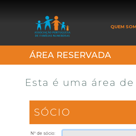
_banner_me_
QUEM SO
ÁREA RESERVADA
Esta é uma área de 
SÓCIO
Nº de sócio: