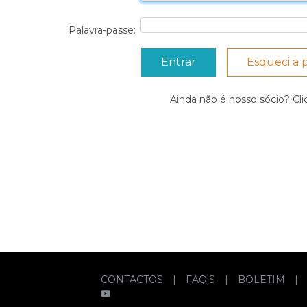
Palavra-passe:
Esqueci a 
Ainda não é nosso sócio? Cl
CONTACTOS
|
FAQ'S
|
BOLETIM
|