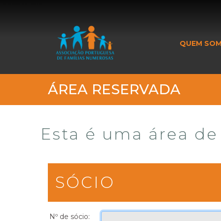
_banner_me_
QUEM SO
ÁREA RESERVADA
Esta é uma área de 
SÓCIO
Nº de sócio: