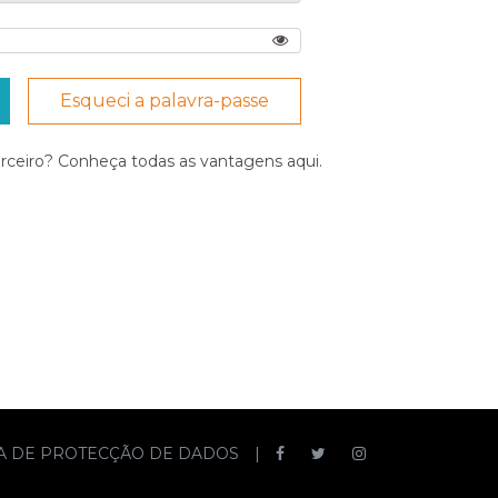
Esqueci a palavra-passe
arceiro? Conheça todas as vantagens
aqui
.
CA DE PROTECÇÃO DE DADOS
|