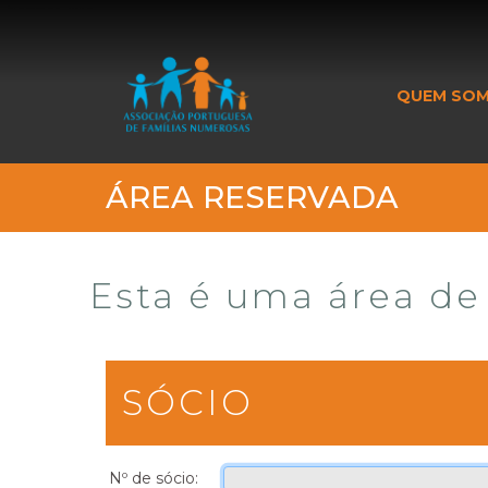
_banner_me_
QUEM SO
ÁREA RESERVADA
Esta é uma área de 
SÓCIO
Nº de sócio: