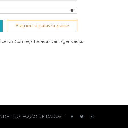
Esqueci a palavra-passe
arceiro? Conheça todas as vantagens
aqui
.
CA DE PROTECÇÃO DE DADOS
|