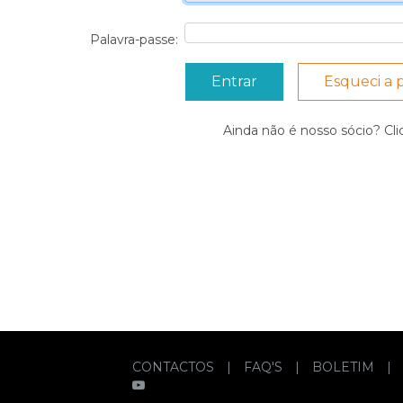
Palavra-passe:
Esqueci a 
Ainda não é nosso sócio? Cl
CONTACTOS
|
FAQ'S
|
BOLETIM
|