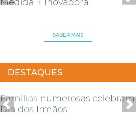
Medida + Inovadora
SABER MAIS
DESTAQUES
Famílias numerosas celebram
Dia dos Irmãos
Previous
Ne