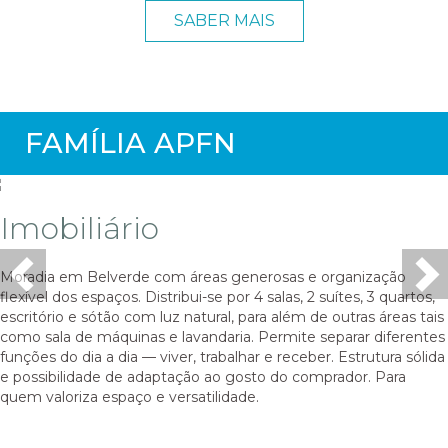
SABER MAIS
FAMÍLIA APFN
Imobiliário
Moradia em Belverde com áreas generosas e organização
Previous
Ne
flexível dos espaços. Distribui-se por 4 salas, 2 suítes, 3 quartos,
escritório e sótão com luz natural, para além de outras áreas tais
como sala de máquinas e lavandaria. Permite separar diferentes
funções do dia a dia — viver, trabalhar e receber. Estrutura sólida
e possibilidade de adaptação ao gosto do comprador. Para
quem valoriza espaço e versatilidade.