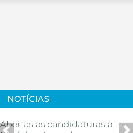
NOTÍ­CIAS
Abertas as candidaturas à
Previous
Ne