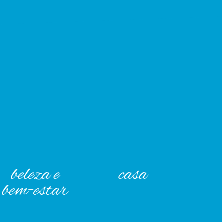
beleza e
casa
bem-estar