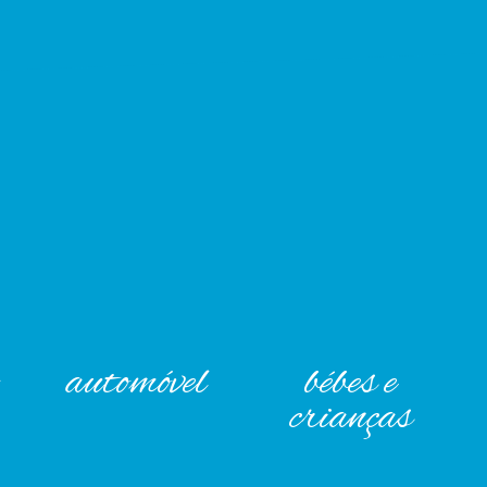
automóvel
bébes e
crianças