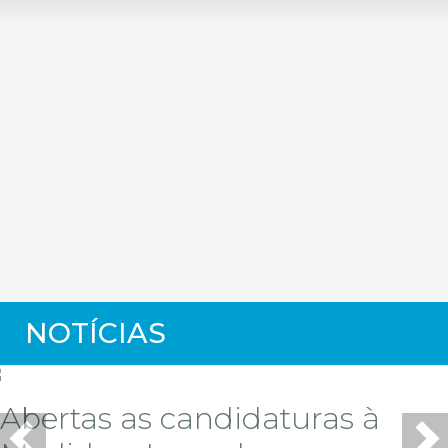
NOTÍ­CIAS
Abertas as candidaturas à
Previous
Ne