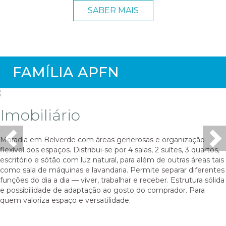
SABER MAIS
FAMÍLIA APFN
Imobiliário
Moradia em Belverde com áreas generosas e organização
Previous
Ne
flexível dos espaços. Distribui-se por 4 salas, 2 suítes, 3 quartos,
escritório e sótão com luz natural, para além de outras áreas tais
como sala de máquinas e lavandaria. Permite separar diferentes
funções do dia a dia — viver, trabalhar e receber. Estrutura sólida
e possibilidade de adaptação ao gosto do comprador. Para
quem valoriza espaço e versatilidade.