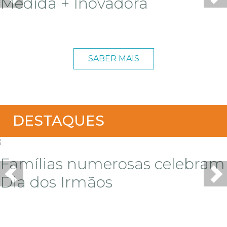
Medida + Inovadora
SABER MAIS
DESTAQUES
Famílias numerosas celebram
Dia dos Irmãos
Previous
Ne