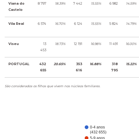
Viana do
8 797
18.39%
7 442
15.55%
6 982
14.59%
Castelo
Vila Real
6 574
16.70%
6 124
15.55%
5 824
14.79%
Viseu
13
18.73%
12 191
16.98%
11 491
16.00%
453
PORTUGAL
432
20.65%
353
16.88%
318
15.22%
655
616
795
São considerados os filhos que vivem nos núcleos familiares.
0-4 anos
(432 655)
5-9 anos