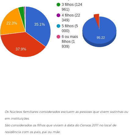
3 filhos (124
961)
4 filhos (22
349)
22.3%
35.1%
5 filhos (5
000)
6 ou mais
95.22
filhos (1
939)
37.9%
Os Núcleos familiares considerados excluem as pessoas que vivem sozinhas ou
em instituições.
São considerados os filhos que viviam à data do Censos 2011 no local de
residência com os pais, pai ou mãe.