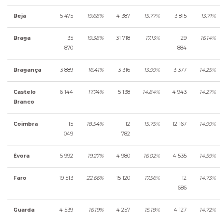
Beja
5 475
19.68%
4 387
15.77%
3 815
13.71%
Braga
35
19.38%
31 718
17.13%
29
16.14%
870
884
Bragança
3 889
16.41%
3 316
13.99%
3 377
14.25%
Castelo
6 144
17.74%
5 138
14.84%
4 943
14.27%
Branco
Coimbra
15
18.54%
12
15.75%
12 167
14.99%
049
782
Évora
5 992
19.27%
4 980
16.02%
4 535
14.59%
Faro
19 513
22.66%
15 120
17.56%
12
14.73%
686
Guarda
4 539
16.19%
4 257
15.18%
4 127
14.72%