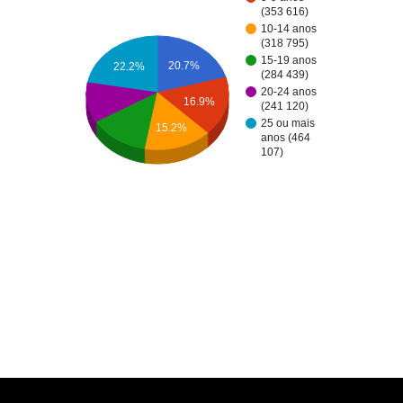
(353 616)
10-14 anos
(318 795)
15-19 anos
20.7%
22.2%
(284 439)
20-24 anos
16.9%
(241 120)
25 ou mais
15.2%
anos (464
107)