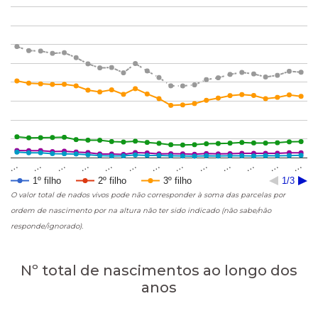
…
…
…
…
…
…
…
…
…
…
…
…
…
1º filho
2º filho
3º filho
1/3
O valor total de nados vivos pode não corresponder à soma das parcelas por
ordem de nascimento por na altura não ter sido indicado (não sabe/não
responde/ignorado).
Nº total de nascimentos ao longo dos
anos