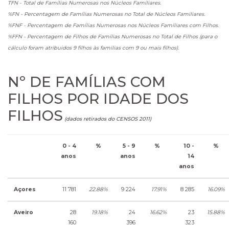
TFN - Total de Famílias Numerosas nos Núcleos Familiares.
%FN - Percentagem de Famílias Numerosas no Total de Núcleos Familiares.
%FNF - Percentagem de Famílias Numerosas nos Núcleos Familiares com Filhos.
%FFN - Percentagem de Filhos de Famílias Numerosas no Total de Filhos (para o
cálculo foram atribuidos 9 filhos às familias com 9 ou mais filhos).
Nº DE FAMÍLIAS COM
FILHOS POR IDADE DOS
FILHOS
(dados retirados do CENSOS 2011)
0 - 4
%
5 - 9
%
10 -
%
anos
anos
14
anos
Açores
11 781
22.88%
9 224
17.91%
8 285
16.09%
Aveiro
28
19.18%
24
16.62%
23
15.88%
160
396
323