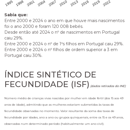
1995
1998
2001
2004
2007
2010
2013
2016
2019
2022
Sabia que:
Entre 2000 e 2024 o ano em que houve mais nascimentos
foi o ano 2000 e foram 120 008 bebés.
Desde então até 2024 o nº de nascimentos em Portugal
caiu 29%.
Entre 2000 e 2024 o nº de 1ºs filhos em Portugal caiu 29%.
Entre 2000 e 2024 o nº filhos de ordem superior a 3 em
Portugal caiu 30%.
ÍNDICE SINTÉTICO DE
FECUNDIDADE (ISF)
(dados retirados do INE)
Número médio de crianças vivas nascidas por mulher em idade fértil (dos 15 aos 49
anos de idade), admitindo que as mulheres estariam submetidas às taxas de
fecundidade observadas no momento. Valor resultante da soma das taxas de
fecundidade por idades, ano a ano ou grupos quinquenais, entre os 15 e os 49 anos,
observadas num determinado período (habitualmente um ano civil).