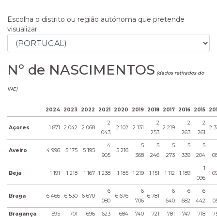
Escolha o distrito ou região autónoma que pretende
visualizar:
Nº de NASCIMENTOS
(dados retirados do
INE)
2024
2023
2022
2021
2020
2019
2018
2017
2016
2015
20
2
2
2
2
Açores
1 871
2 042
2 068
2 102
2 131
2 219
2 3
043
253
263
261
4
5
5
5
5
5
Aveiro
4 996
5 175
5 195
5 216
905
368
246
273
339
204
0
1
Beja
1 191
1 218
1 167
1 238
1 185
1 219
1 151
1 112
1 189
1 0
096
6
6
6
6
6
Braga
6 466
6 530
6 670
6 676
6 781
080
706
640
682
442
0
Bragança
595
701
696
623
684
740
721
781
747
718
7