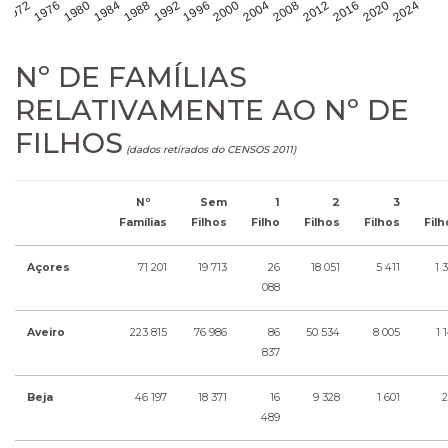
1980
1996
2012
1976
1992
2008
2024
1972
1988
2004
2020
1984
2000
2016
Nº DE FAMÍLIAS
RELATIVAMENTE AO Nº DE
FILHOS
(dados retirados do CENSOS 2011)
Nº
Sem
1
2
3
Famílias
Filhos
Filho
Filhos
Filhos
Filh
Açores
71 201
19 713
26
18 051
5 411
1 
088
Aveiro
223 815
76 986
86
50 534
8 005
1 
837
Beja
46 197
18 371
16
9 328
1 601
2
489