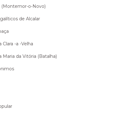
al (Montemor-o-Novo)
íticos de Alcalar
baça
 Clara -a -Velha
 Maria da Vitória (Batalha)
ónimos
a
opular