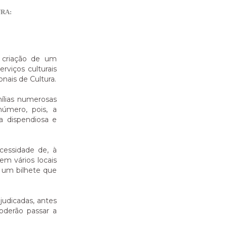
RA:
 criação de um
rviços culturais
nais de Cultura.
mílias numerosas
úmero, pois, a
a dispendiosa e
essidade de, à
m vários locais
 um bilhete que
judicadas, antes
oderão passar a