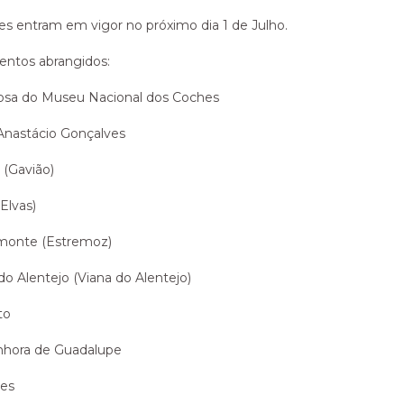
es entram em vigor no próximo dia 1 de Julho.
ntos abrangidos:
çosa do Museu Nacional dos Coches
Anastácio Gonçalves
 (Gavião)
Elvas)
amonte (Estremoz)
do Alentejo (Viana do Alentejo)
to
nhora de Guadalupe
res