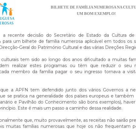
BILHETE DE FAMÍLIA NUMEROSA NA CULTU
UM BOM EXEMPLO!
a recente decisão do Secretário de Estado da Cultura de
para um bilhete de família numerosa aplicável em todos os se
recção-Geral do Património Cultural e das várias Direções Regio
culturais tem sido ao longo dos anos dificultado a muitas fa
dem realizar estes programas ou têm que reduzir o seu n
ada membro da família pagar o seu ingresso tornava a visit
que a APFN tem defendido junto dos vários Governos a nec
e se pratica na generalidade dos países europeus e também e
anário e Pavilhão do Conhecimento são bons exemplos), haver
incípio. Este é mais um passo a caminho dessa realidade.
nalmente que, muito provavelmente, as receitas não sairão pre
pois muitas famílias numerosas que hoje os não frequentam p