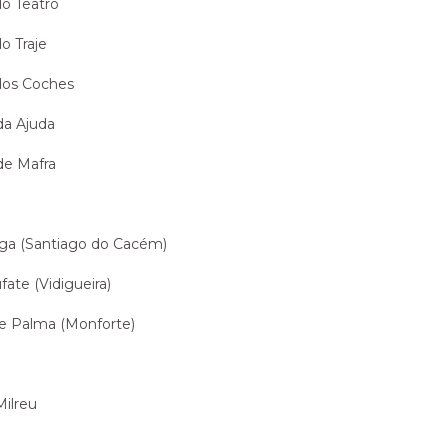
o Teatro
o Traje
dos Coches
da Ajuda
de Mafra
l
iga (Santiago do Cacém)
fate (Vidigueira)
de Palma (Monforte)
Milreu