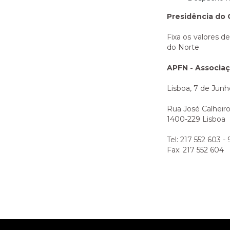
Presidência do 
Fixa os valores d
do Norte
APFN - Associa
Lisboa, 7 de Jun
Rua José Calheiro
1400-229 Lisboa
Tel: 217 552 603 -
Fax: 217 552 604