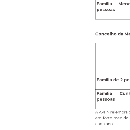
Família Me
pessoas
Concelho da Ma
Família de 2 p
Família C
pessoas
A APFN relembra q
em forte medida r
cada ano.