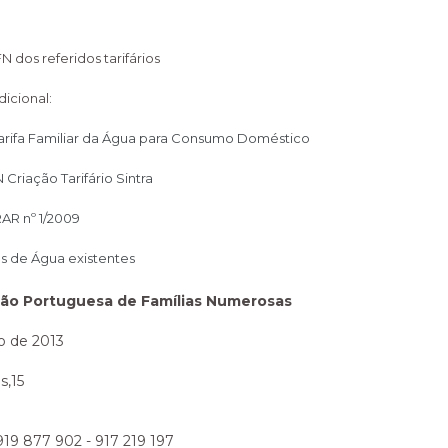
N dos referidos tarifários
icional:
arifa Familiar da Água para Consumo Doméstico
riação Tarifário Sintra
R nº 1/2009
res de Água existentes
ção Portuguesa de Famílias Numerosas
ho de 2013
s,15
 919 877 902 - 917 219 197