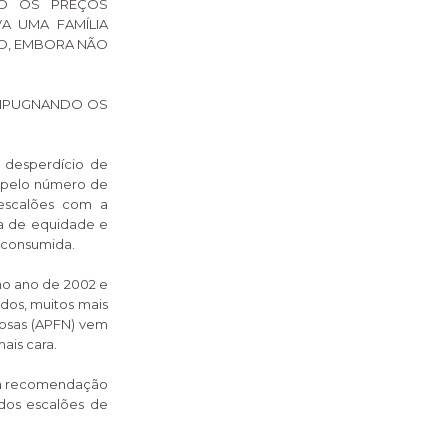
DO OS PREÇOS
A UMA FAMÍLIA
DO, EMBORA NÃO
 IMPUGNANDO OS
r desperdício de
l pelo número de
 escalões com a
ia de equidade e
a consumida.
 no ano de 2002 e
idos, muitos mais
rosas (APFN) vem
ais cara.
sua recomendação
 dos escalões de