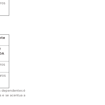
uros
nte
R
OA
uros
uros
om dependentes é
s e se acentua a