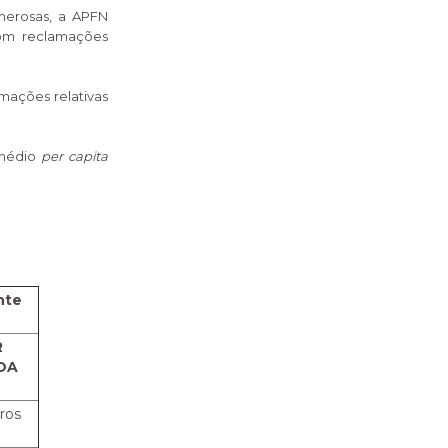
umerosas, a APFN
com reclamações
amações relativas
 médio
per capita
nte
R
OA
uros