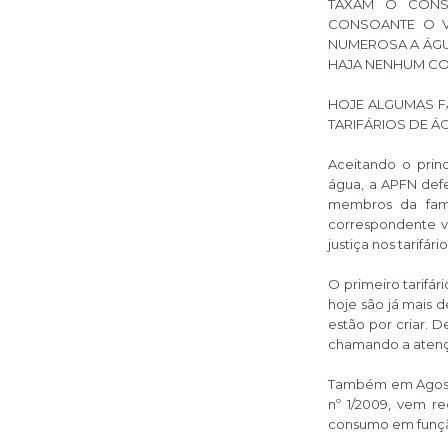
TAXAM O CONS
CONSOANTE O V
NUMEROSA A ÁGU
HAJA NENHUM CO
HOJE ALGUMAS FA
TARIFÁRIOS DE Á
Aceitando o prin
água, a APFN defe
membros da famíl
correspondente va
justiça nos tarif
O primeiro tarifár
hoje são já mais d
estão por criar. 
chamando a atençã
Também em Agosto
nº 1/2009, vem r
consumo em funçã