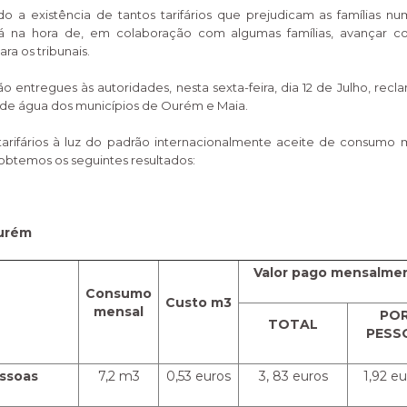
do a existência de tantos tarifários que prejudicam as famílias n
á na hora de, em colaboração com algumas famílias, avançar 
ara os tribunais.
o entregues às autoridades, nesta sexta-feira, dia 12 de Julho, recl
de água dos municípios de Ourém e Maia.
 tarifários à luz do padrão internacionalmente aceite de consumo
obtemos os seguintes resultados:
urém
Valor pago mensalme
Consumo
Custo m3
mensal
PO
TOTAL
PESS
essoas
7,2 m3
0,53 euros
3, 83 euros
1,92 e