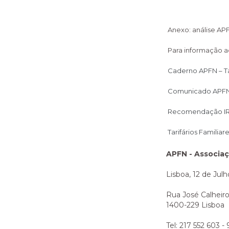
Anexo: análise APF
Para informação ad
Caderno APFN – T
Comunicado APFN C
Recomendação IRA
Tarifários Familia
APFN - Associa
Lisboa, 12 de Jul
Rua José Calheiro
1400-229 Lisboa
Tel: 217 552 603 -