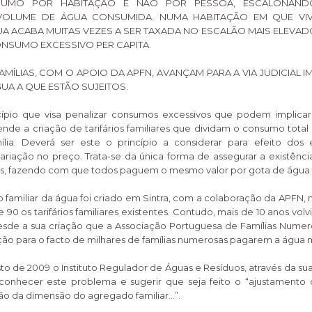
UMO POR HABITAÇÃO E NÃO POR PESSOA, ESCALONAN
OLUME DE ÁGUA CONSUMIDA. NUMA HABITAÇÃO EM QUE VIV
A ACABA MUITAS VEZES A SER TAXADA NO ESCALÃO MAIS ELEVA
NSUMO EXCESSIVO PER CAPITA.
MÍLIAS, COM O APOIO DA APFN, AVANÇAM PARA A VIA JUDICIAL
GUA A QUE ESTÃO SUJEITOS.
cípio que visa penalizar consumos excessivos que podem implica
nde a criação de tarifários familiares que dividam o consumo tota
ia. Deverá ser este o princípio a considerar para efeito dos
riação no preço. Trata-se da única forma de assegurar a existênc
ários, fazendo com que todos paguem o mesmo valor por gota de águ
io familiar da água foi criado em Sintra, com a colaboração da APFN,
e 90 os tarifários familiares existentes. Contudo, mais de 10 anos volv
Desde a sua criação que a Associação Portuguesa de Famílias Nume
o para o facto de milhares de famílias numerosas pagarem a água m
 de 2009 o Instituto Regulador de Águas e Resíduos, através da 
econhecer este problema e sugerir que seja feito o “ajustamento
o da dimensão do agregado familiar…”.