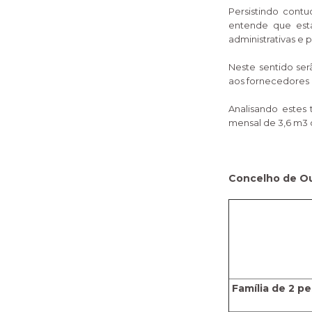
Persistindo contu
entende que est
administrativas e p
Neste sentido serã
aos fornecedores 
Analisando estes
mensal de 3,6 m3 
Concelho de O
Família de 2 p