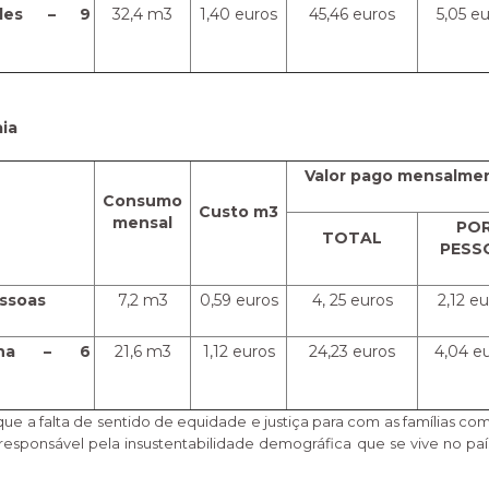
ndes – 9
32,4 m3
1,40 euros
45,46 euros
5,05 e
ia
Valor pago mensalme
Consumo
Custo m3
mensal
PO
TOTAL
PESS
essoas
7,2 m3
0,59 euros
4, 25 euros
2,12 e
unha – 6
21,6 m3
1,12 euros
24,23 euros
4,04 e
ue a falta de sentido de equidade e justiça para com as famílias c
esponsável pela insustentabilidade demográfica que se vive no paí