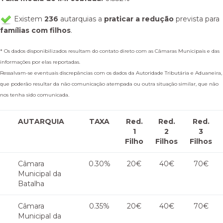
Existem
236
autarquias a
praticar a redução
prevista para
famílias com filhos
.
* Os dados disponibilizados resultam do contato direto com as Câmaras Municipais e das
informações por elas reportadas.
Ressalvam-se eventuais discrepâncias com os dados da Autoridade Tributária e Aduaneira,
que poderão resultar da não comunicação atempada ou outra situação similar, que não
nos tenha sido comunicada.
AUTARQUIA
TAXA
Red.
Red.
Red.
1
2
3
Filho
Filhos
Filhos
Câmara
0.30%
20€
40€
70€
Municipal da
Batalha
Câmara
0.35%
20€
40€
70€
Municipal da