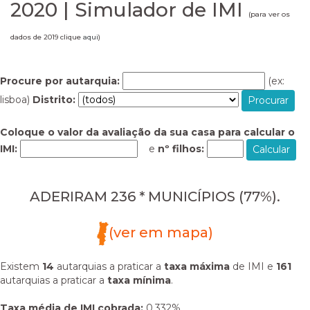
2020 | Simulador de IMI
(para ver os
dados de 2019 clique
aqui
)
Procure por autarquia:
(ex:
lisboa)
Distrito:
Coloque o valor da avaliação da sua casa para calcular o
IMI:
e
nº filhos:
ADERIRAM 236 * MUNICÍPIOS (77%).
(ver em mapa)
Existem
14
autarquias a praticar a
taxa máxima
de IMI e
161
autarquias a praticar a
taxa mínima
.
Taxa média de IMI cobrada:
0.332%