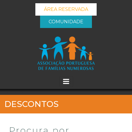
ÁREA RESERVADA
COMUNIDADE
_banner_me_
DESCONTOS
Procura por