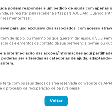
 ajuda podem responder a um pedido de ajuda com apenas u
da, se registar para receber alertas para AJUDAR. Quando entrar
er realmente fazer.
sível para uso exclusivo dos associados, com acesso atrav
essitem de apoio, ou mesmo os que querem dar ajuda, o SOS Fa
cer os elementos de contato da sua preferência (e-mail ou out
ela intermediação das acções/informações aqui partilhad
e poderão ser alteradas as categorias de ajuda, adaptando
ssitem.
os, é feita com os seus dados da área reservada do website da 
a o processo de recuperação de palavra-passe.