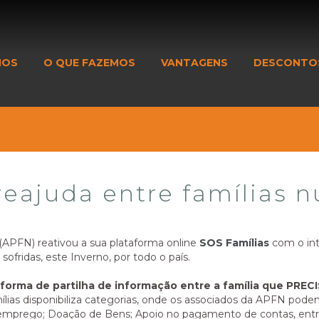
MOS
O QUE FAZEMOS
VANTAGENS
DESCONTO
reajuda entre famílias 
APFN) reativou a sua plataforma online
SOS Famílias
com o int
ofridas, este Inverno, por todo o país.
aforma de partilha de informação entre a família que PRE
ílias disponibiliza categorias, onde os associados da APFN podem
e emprego; Doação de Bens; Apoio no pagamento de contas, entr