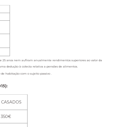
is de 25 anos nem aufiram anualmente rendimentos superiores ao valor da
uma dedução à colecta relativa a pensões de alimentos.
e habitação com o sujeito passivo .
15):
 CASADOS
350€