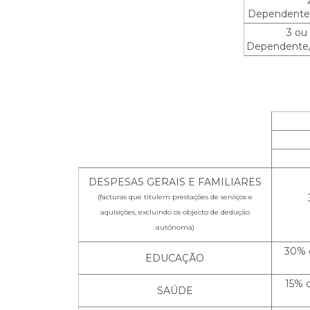
Dependente
3 ou
Dependente
DESPESAS GERAIS E FAMILIARES
3
(facturas que titulem prestações de serviços e
aquisições, excluindo os objecto de dedução
autónoma)
30% 
EDUCAÇÃO
15% 
SAÚDE