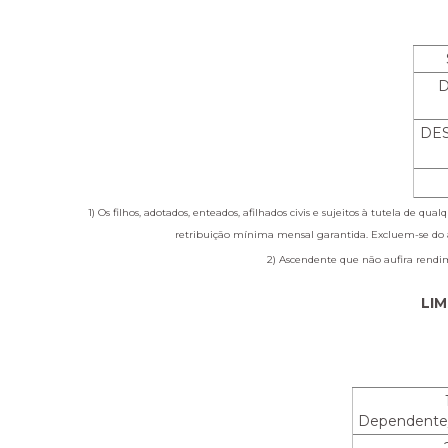
D
DE
1) Os filhos, adotados, enteados, afilhados civis e sujeitos à tutela 
retribuição mínima mensal garantida. Excluem-se do ag
2) Ascendente que não aufira rendi
LIM
Dependente