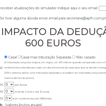
 receber atualizações do simulador indique aqui o seu email:
Se tiver alguma dúvida envie email para
secretaria@apfn.com.pt
 IMPACTO DA DEDUÇÃ
600 EUROS
Casal
Casal mas tributação Separada
Não casado
(A tributação conjunta origina, em regra, um IRS inferior quando comparada com a 
ão
rendimentos auferidos por cada um dos elementos do casal pelo que se decidir entrega
2015 o sistema aplica uma tributação separada e só podem ser tributados conjuntame
mesma dentro do prazo.)
es
(até 3anos)
es
(mais de 3 anos e até 25 anos)
es
(com rendimentos até 295€/mês)
A:
(valores brutos anuais)