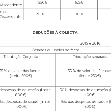
2
1250€
625€
/Ascendente
 mais
2000€
1000€
/Ascendente
DEDUÇÕES À COLECTA:
2015 e 2016
Casados ou unidos de facto
Tributação Conjunta
Tributação separada
5 % do valor das facturas
35 % do valor das factura
(limite 500€)
(limite 250€)
despesas de educação (limite
30% despesas de educação (l
800€)
400€)
das despesas de saúde (limite
15% das despesas de saúde (l
1.000€)
500€)