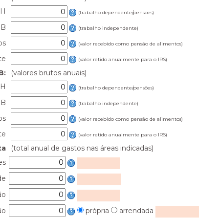
 H
(trabalho dependente/pensões)
 B
(trabalho independente)
os
(valor recebido como pensão de alimentos)
te
(valor retido anualmente para o IRS)
B:
(valores brutos anuais)
 H
(trabalho dependente/pensões)
 B
(trabalho independente)
os
(valor recebido como pensão de alimentos)
te
(valor retido anualmente para o IRS)
ta
(total anual de gastos nas áreas indicadas)
es
de
ão
ão
própria
arrendada