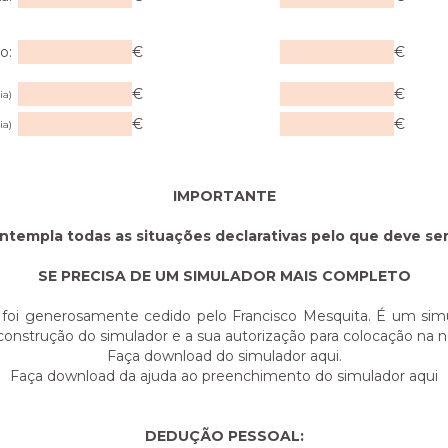
o:
€
€
€
€
ia)
€
€
ia)
IMPORTANTE
ntempla todas as situações declarativas pelo que deve s
SE PRECISA DE UM SIMULADOR MAIS COMPLETO
foi generosamente cedido pelo Francisco Mesquita. É um sim
construção do simulador e a sua autorização para colocação na n
Faça download do simulador
aqui
.
Faça download da ajuda ao preenchimento do simulador
aqui
DEDUÇÃO PESSOAL: