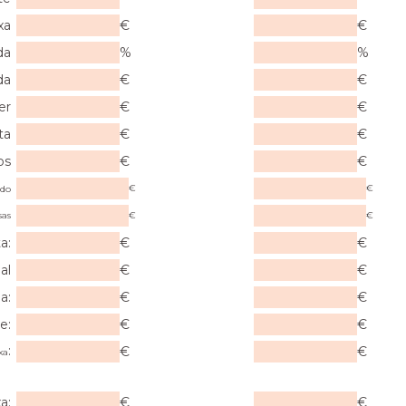
xa
€
€
da
%
%
da
€
€
er
€
€
ta
€
€
os
€
€
€
€
ado
sas
€
€
a:
€
€
al
€
€
a:
€
€
e:
€
€
:
€
€
xa
a:
€
€