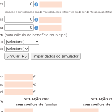
os
(impede a consideração das demais deduções referentes ao dependente ao qual efet
es
ra
ve
(para cálculo do benefício municipal)
to
ho
l:
€
as
€
el
€
SITUAÇÃO 2016
SITUAÇÃO 2
TA
sem coeficiente familiar
com coeficiente 
te