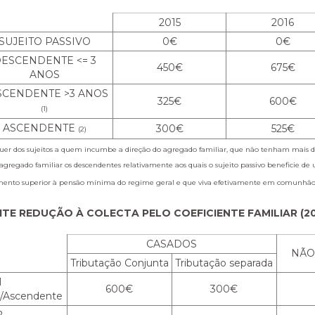
2015
2016
SUJEITO PASSIVO
0€
0€
ESCENDENTE <= 3
450€
675€
ANOS
SCENDENTE >3 ANOS
325€
600€
(1)
ASCENDENTE
300€
525€
(2)
de qualquer dos sujeitos a quem incumbe a direção do agregado familiar, que não tenham ma
regado familiar os descendentes relativamente aos quais o sujeito passivo beneficie de 
mento superior à pensão mínima do regime geral e que viva efetivamente em comunhão d
ITE REDUÇÃO À COLECTA PELO COEFICIENTE FAMILIAR (20
CASADOS
NÃO
Tributação Conjunta
Tributação separada
1
600€
300€
/Ascendente