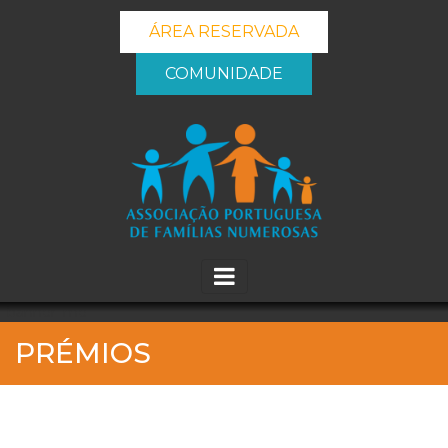
ÁREA RESERVADA
COMUNIDADE
_banner_me_
PRÉMIOS