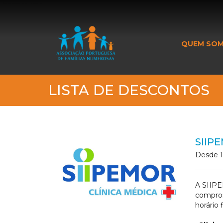
_banner_me_
QUEM SO
LISTA DE DESCONTOS
SIIPE
Desde 1
A SIIPE
comprom
horário