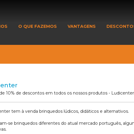
MOS
O QUE FAZEMOS
VANTAGENS
DESCONTO
center
r de 10% de descontos em todos os nossos produtos - Ludicenter
enter tem à venda brinquedos lúdicos, didáticos e alternativos.
am-se brinquedos diferentes do atual mercado português, alg
vas.