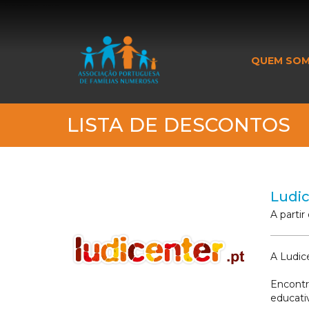
_banner_me_
QUEM SO
LISTA DE DESCONTOS
Ludi
A parti
A Ludic
Encontr
educati