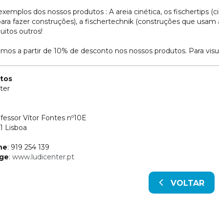
xemplos dos nossos produtos : A areia cinética, os fischertips (
 para fazer construções), a fischertechnik (construções que usam a
uitos outros!
mos a partir de 10% de desconto nos nossos produtos. Para visua
tos
ter
fessor Vítor Fontes nº10E
1 Lisboa
ne
: 919 254 139
ge
:
www.ludicenter.pt
VOLTAR