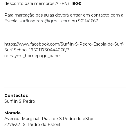
desconto para membros APFN) =
80€
Para marcação das aulas deverá entrar em contacto com a
Escola:
surfinspedro@gmail.com
ou 961141667
https://www.facebook.com/Surf-in-S-Pedro-Escola-de-Surf-
Surf-School-196011730444066/?
ref=aymt_homepage_panel
Contactos
Surf In S Pedro
Morada
Avenida Marginal- Praia de S.Pedro do eStoril
2775-321 S. Pedro do Estoril