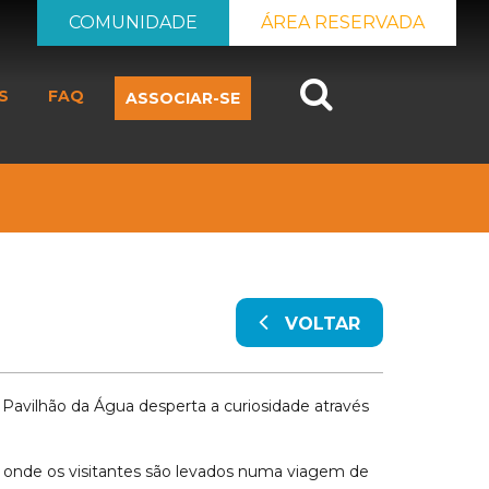
COMUNIDADE
ÁREA RESERVADA
Search
S
FAQ
ASSOCIAR-SE
VOLTAR
avilhão da Água desperta a curiosidade através
, onde os visitantes são levados numa viagem de