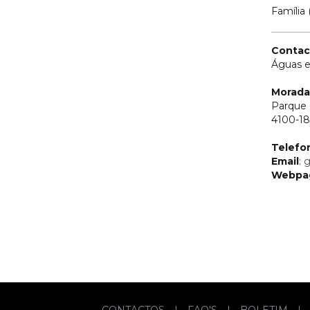
Família 
Contac
Águas e
Morada
Parque 
4100-18
Telefo
Email
:
g
Webpa