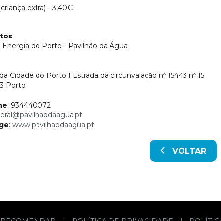
(criança extra) - 3,40€
tos
 Energia do Porto - Pavilhão da Água
da Cidade do Porto I Estrada da circunvalação nº 15443 nº 15
3 Porto
ne
: 934440072
eral@pavilhaodaagua.pt
ge
:
www.pavilhaodaagua.pt
VOLTAR