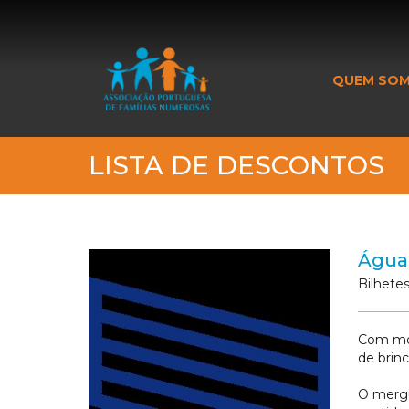
_banner_me_
QUEM SO
LISTA DE DESCONTOS
Águas
Bilhete
Com mód
de brinc
O mergu