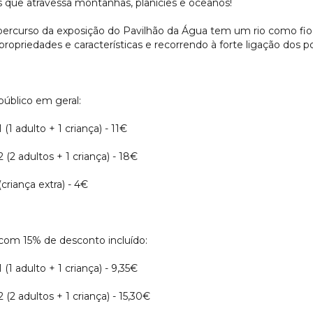
s que atravessa montanhas, planícies e oceanos!
percurso da exposição do Pavilhão da Água tem um rio como fio
propriedades e características e recorrendo à forte ligação dos 
público em geral:
1 (1 adulto + 1 criança) - 11€
2 (2 adultos + 1 criança) - 18€
(criança extra) - 4€
com 15% de desconto incluído:
1 (1 adulto + 1 criança) - 9,35€
2 (2 adultos + 1 criança) - 15,30€