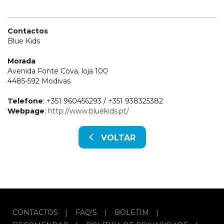
Contactos
Blue Kids
Morada
Avenida Fonte Cova, loja 100
4485-592 Modivas
Telefone
: +351 960456293 / +351 938325382
Webpage
:
http://www.bluekids.pt/
VOLTAR
CONTACTOS
|
FAQ'S
|
BOLETIM
|