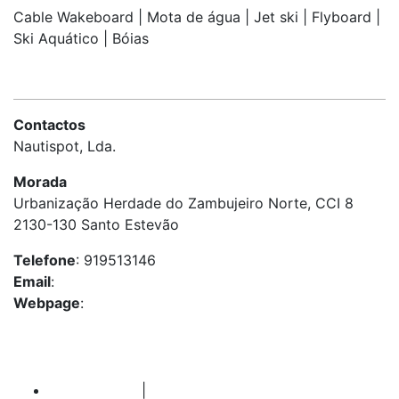
Cable Wakeboard | Mota de água | Jet ski | Flyboard |
Ski Aquático | Bóias
Contactos
Nautispot, Lda.
Morada
Urbanização Herdade do Zambujeiro Norte, CCI 8
2130-130 Santo Estevão
Telefone
: 919513146
Email
:
nautispot@gmail.com
Webpage
:
www.nautispot.pt
VOLTAR
CONTACTOS
|