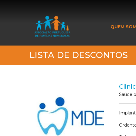
_banner_me_
QUEM SO
LISTA DE DESCONTOS
Clini
Saúde o
Implant
Ordonto