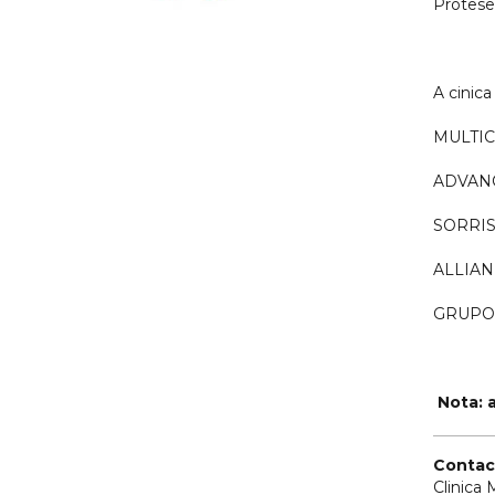
Prótese
A cinic
MULTI
ADVAN
SORRIS
ALLIAN
GRUPO
Nota: 
Contac
Clinica