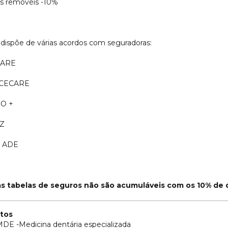
s removéis -10%
a dispõe de várias acordos com seguradoras:
CARE
CECARE
O +
Z
 ADE
as tabelas de seguros não são acumuláveis com os 10% de
tos
 MDE -Medicina dentária especializada