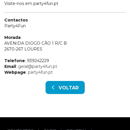
Visite-nos em party4fun.pt
Contactos
Party4Fun
Morada
AVENIDA DIOGO CÃO 1 R/C B
2670-267 LOURES
Telefone
: 939242229
Email
:
geral@party4fun.pt
Webpage
:
party4fun.pt
VOLTAR