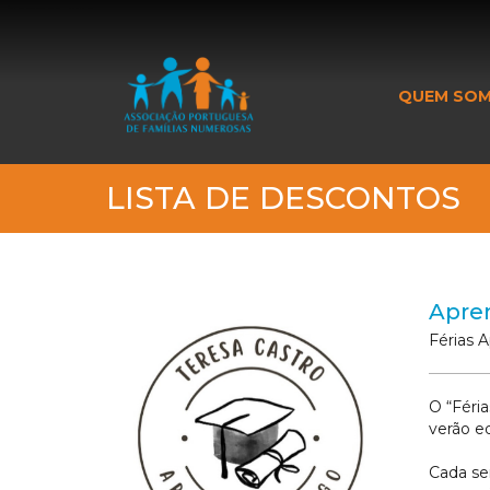
_banner_me_
QUEM SO
LISTA DE DESCONTOS
Apre
Férias 
O “Féri
verão e
Cada sem