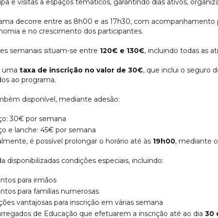
pa e visitas a espaços temáticos, garantindo dias ativos, organi
ama decorre entre as 8h00 e as 17h30, com acompanhamento pr
nomia e no crescimento dos participantes.
res semanais situam-se entre
120€ e 130€
, incluindo todas as at
e uma
taxa de inscrição no valor de 30€
, que inclui o seguro 
dos ao programa.
mbém disponível, mediante adesão:
o: 30€ por semana
o e lanche: 45€ por semana
lmente, é possível prolongar o horário até às
19h00
, mediante 
a disponibilizadas condições especiais, incluindo:
ntos para irmãos
ntos para famílias numerosas
ções vantajosas para inscrição em várias semana
rregados de Educação que efetuarem a inscrição até ao dia
30 