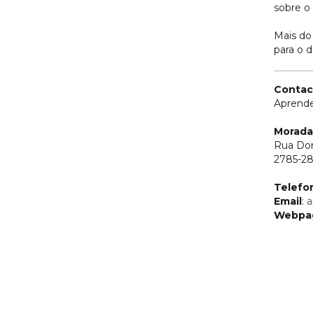
sobre o
Mais do
para o 
Contac
Aprend
Morada
Rua Dom
2785-2
Telefo
Email
:
a
Webpa