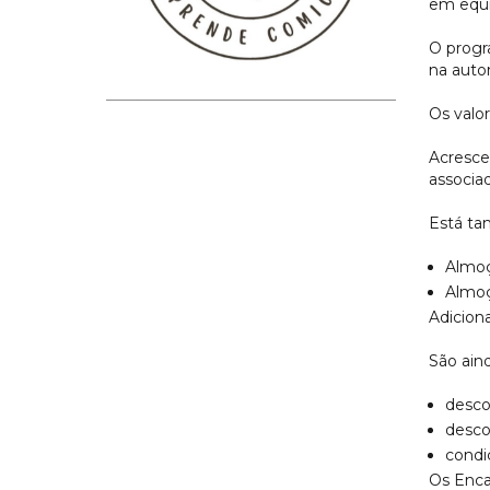
em equi
O progr
na auto
Os valo
Acresc
associa
Está ta
Almoç
Almoç
Adiciona
São aind
desco
desco
condi
Os Enca