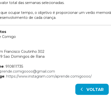
 valor total das semanas selecionadas.
 que ocupar tempo, o objetivo é proporcionar um verão memor
desenvolvimento de cada criança.
tos
e Comigo
 Francisco Coutinho 302
89 Sao Domingos de Rana
ne
: 910811735
prende.comigoooo@gmail.com
ge
:
https://www.instagram.com/aprende.comigoooo/
VOLTAR