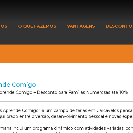
MOS
O QUE FAZEMOS
VANTAGENS
DESCONTO
nde Comigo
Aprende Comigo – Desconto para Famílias Numerosas até 10%
as Aprende Comigo” é um campo de férias em Carcavelos pensado
quilibrado entre diversão, desenvolvimento pessoal e novas exper
ana inclui um programa dinâmico com atividades variadas, como pr