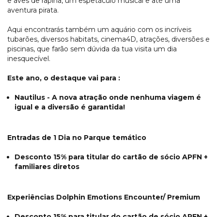
e aves de rapina, um espetáculo musical e até uma
aventura pirata.
Aqui encontrarás também um aquário com os incríveis
tubarões, diversos habitats, cinema4D, atrações, diversões e
piscinas, que farão sem dúvida da tua visita um dia
inesquecível.
Este ano, o destaque vai para :
Nautilus - A nova atração onde nenhuma viagem é
igual e a diversão é garantida!
Entradas de 1 Dia no Parque temático
Desconto 15% para titular do cartão de sócio APFN +
familiares diretos
Experiências Dolphin Emotions Encounter/ Premium
Desconto 15% para titular do cartão de sócio APFN +