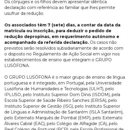
Os cônjuges e os filhos devem apresentar idêntica
declaração com referência ao familiar que lhes permite
usufruir da redução.
Os associados têm 7 (sete) dias, a contar da data da
matrícula ou inscrição, para deduzir o pedido de
redução depropinas, em requerimento autónomo e
acompanhado da referida declaração.
Os casos não
previstos serão resolvidos subsidiariamente de acordo com
o disposto no Regulamento de Ação Social em vigor nos
estabelecimentos de ensino que integram o GRUPO
LUSÓFONA.
O GRUPO LUSÓFONA é o maior grupo de ensino de língua
portuguesa e é integrado, em Portugal, pela Universidade
Lusófona de Humanidades e Tecnologias (ULHT), pelo
IPLUSO, pelo Instituto Superior Dom Dinis (ISDOM), pela
Escola Superior de Saúde Ribeiro Sanches (ERISA), pelo
Instituto Superior de Gestão (ISG), pelo Instituto Superior
de Línguas e Administração de Santarém (ISLA Santarém),
pelo Externato Marquês de Pombal (EMP), pelo Externato
Álvares Cabral (EAC), pelo Colégio de Alfragide (CA), pelo
Real Colégio de Portugal (RCP), pela Escola Profissional de