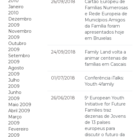
2010
26/09/2018
Cartão Europeu de
Janeiro
Famílias Numerosas
2010
e Rede Europeia de
Dezembro
Municípios Amigos
2009
da Família foram
Novembro
apresentados hoje
2009
em Bruxelas
Outubro
2009
24/09/2018
Family Land volta a
Setembro
animar centenas de
2009
famílias em Cascais
Agosto
2009
01/07/2018
Conferência iTalks:
Julho
Youth 4family
2009
Junho
26/06/2018
5ª European Youth
2009
Initiative for Future
Maio 2009
Families traz
Abril 2009
dezenas de Jovens
Março
de 13 países
2009
europeus para
Fevereiro
discutir o futuro da
2009